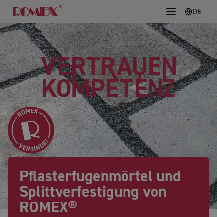
DE
Pflasterfugenmörtel und
Splittverfestigung von
ROMEX®