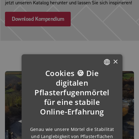
jetzt unseren Katalog herunter und lassen Sie sich inspirieren!
Download Kompendium
×
Cookies 🍪 Die
GERMAN
digitalen
ENGLISH
Pflasterfugenmörtel
für eine stabile
FRENCH
Online-Erfahrung
FINNISH
IRISH
Genau wie unsere Mörtel die Stabilität
NORWEGIAN
und Langlebigkeit von Pflasterflächen