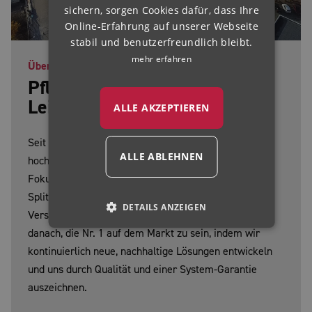
HUNGARIAN
sichern, sorgen Cookies dafür, dass Ihre
Online-Erfahrung auf unserer Webseite
stabil und benutzerfreundlich bleibt.
mehr erfahren
Über uns
Pflasterfugen sind unsere
Leidenschaft
ALLE AKZEPTIEREN
Seit 1989 entwickeln, produzieren und vertreiben wir
ALLE ABLEHNEN
hochwertige bauchemische Produkte weltweit. Unser
Fokus liegt auf innovativen Pflasterfugenmörteln,
Splittbindern und dem einzigartigen
DETAILS ANZEIGEN
Verschiebesicherungssystem ISATEC®. Wir streben
danach, die Nr. 1 auf dem Markt zu sein, indem wir
kontinuierlich neue, nachhaltige Lösungen entwickeln
und uns durch Qualität und einer System-Garantie
auszeichnen.