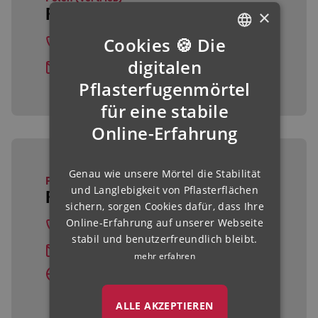
Robert Kieniksman
×
Cookies 🍪 Die
+48 513836633
GERMAN
digitalen
r.kieniksman@romex.de
ENGLISH
Pflasterfugenmörtel
für eine stabile
FRENCH
Online-Erfahrung
FINNISH
IRISH
Genau wie unsere Mörtel die Stabilität
NORWEGIAN
Polen (Verarbeitung)
und Langlebigkeit von Pflasterflächen
ROMEX® Sp. z o.o.
HUNGARIAN
sichern, sorgen Cookies dafür, dass Ihre
Online-Erfahrung auf unserer Webseite
+48 604 591 631
stabil und benutzerfreundlich bleibt.
info@rompox.pl
mehr erfahren
rompox.pl
ALLE AKZEPTIEREN