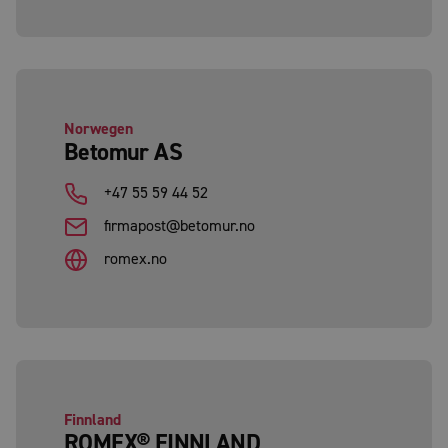
Norwegen
Betomur AS
+47 55 59 44 52
firmapost@betomur.no
romex.no
Finnland
ROMEX® FINNLAND