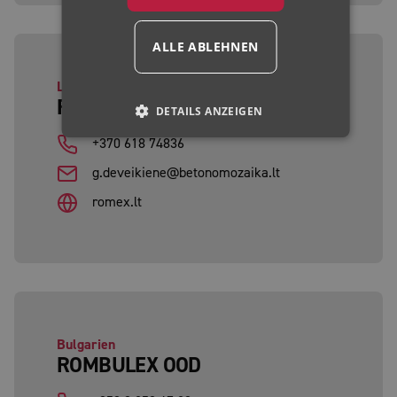
ALLE ABLEHNEN
Litauen
ROMEX® BALTIKUM
DETAILS ANZEIGEN
+370 618 74836
g.deveikiene@betonomozaika.lt
romex.lt
Bulgarien
ROMBULEX OOD