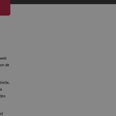
 web
ion de
ielle,
la
 des
st