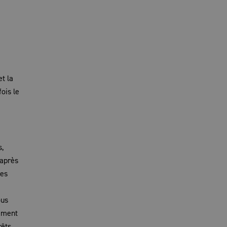
et la
ois le
s,
 après
les
ous
mément
rêts