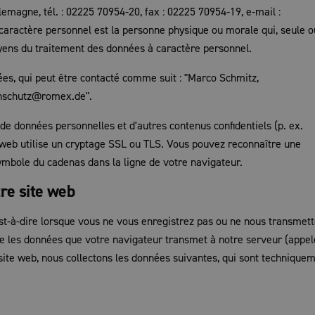
gne, tél. : 02225 70954-20, fax : 02225 70954-19, e-mail :
aractère personnel est la personne physique ou morale qui, seule o
oyens du traitement des données à caractère personnel.
es, qui peut être contacté comme suit : "Marco Schmitz,
nschutz@romex.de".
de données personnelles et d'autres contenus confidentiels (p. ex.
eb utilise un cryptage SSL ou TLS. Vous pouvez reconnaître une
symbole du cadenas dans la ligne de votre navigateur.
tre site web
'est-à-dire lorsque vous ne vous enregistrez pas ou ne nous transmet
ue les données que votre navigateur transmet à notre serveur (appe
 site web, nous collectons les données suivantes, qui sont technique