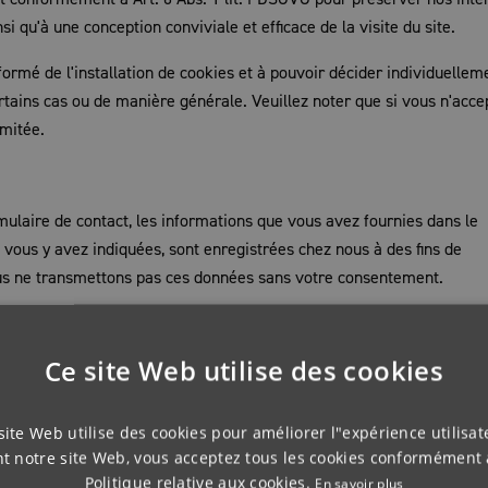
si qu'à une conception conviviale et efficace de la visite du site.
ormé de l'installation de cookies et à pouvoir décider individuellem
rtains cas ou de manière générale. Veuillez noter que si vous n'acce
imitée.
mulaire de contact, les informations que vous avez fournies dans le
vous y avez indiquées, sont enregistrées chez nous à des fins de
ous ne transmettons pas ces données sans votre consentement.
sation de YouTube
Ce site Web utilise des cookies
r Google. L'exploitant de ces pages est YouTube, LLC, 901 Cherry Ave
 équipées d'un plug-in YouTube, une connexion est établie avec les
s pages que vous avez visitées.
site Web utilise des cookies pour améliorer l"expérience utilisat
ant notre site Web, vous acceptez tous les cookies conformément 
ez à YouTube d'associer votre comportement de navigation directem
Politique relative aux cookies.
En savoir plus