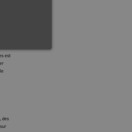
FINNISH
IRISH
Tube à
NORWEGIAN
HUNGARIAN
es est
er
le
, des
 sur