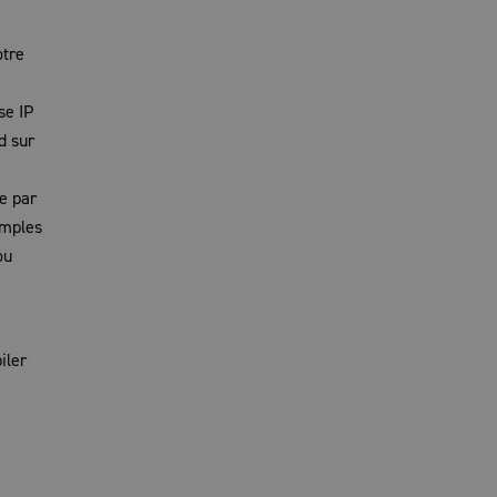
otre
se IP
d sur
se par
amples
ou
iler