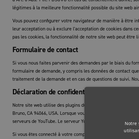
légitimes à la meilleure fonctionnalité possible du site web ain
Vous pouvez configurer votre navigateur de manière à être inf
leur acceptation ou à exclure l'acceptation de cookies dans ce
pas les cookies, la fonctionnalité de notre site web peut être l
Formulaire de contact
Si vous nous faites parvenir des demandes par le biais du for
formulaire de demande, y compris les données de contact que 
traitement de la demande et en cas de questions de suivi. N
Déclaration de confidentialité pour l'utili
Notre site web utilise des plugins du site YouTube exploité pa
Bruno, CA 94066, USA. Lorsque vous visitez l'une de nos pages
serveurs de YouTube. Le serveur Youtube est alors informé de
Notre 
utilis
Si vous êtes connecté à votre compte YouTube, vous permett