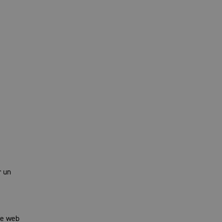
r un
te web