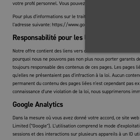
votre profil personnel. Vous pouvez empêcher cela en vous d
Pour plus d'informations sur le traitement des données des util
l'adresse suivante: https://www.google.de/intl/de/policies/p
Responsabilité pour les liens
Notre offre contient des liens vers des sites web externes de 
pourquoi nous ne pouvons pas non plus nous porter garants de 
toujours responsable des contenus de ces pages. Les pages liée
qu'elles ne présentaient pas d'infraction à la loi. Aucun conten
permanent du contenu des pages liées n'est cependant pas exig
connaissance d'une violation de la loi, nous supprimerons im
Google Analytics
Dans la mesure où vous avez donné votre accord, ce site web u
Limited ("Google"). L'utilisation comprend le mode d'exploitatio
sessions et des interactions sur plusieurs appareils à un ID uti