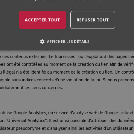
éconnectant de votre compte YouTube.
isateurs, veuillez consulter la déclaration de confidentialité de You
ACCEPTER TOUT
REFUSER TOUT
rivacy
AFFICHER LES DÉTAILS
tiers, sur le contenu desquels nous n'avons aucune influence. C'est
ces contenus externes. Le fournisseur ou l'exploitant des pages lié
s ont été contrôlées au moment de la création du lien afin de vérifi
u illégal n'a été identifié au moment de la création du lien. Un contrô
ible sans indices concrets d'une violation de la loi. Si nous prenons
médiatement les liens concernés.
tilise Google Analytics, un service d'analyse web de Google Ireland
n "Universal Analytics". Il est ainsi possible d'attribuer des données
lisateur pseudonyme et d'analyser ainsi les activités d'un utilisateur