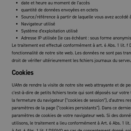
date et heure au moment de l'accès
quantité de données envoyées en octets
Source/référence à partir de laquelle vous avez accédé 
Navigateur utilisé
Système d'exploitation utilisé
Adresse IP utilisée (le cas échéant : sous forme anonymi
Le traitement est effectué conformément à art. 6 Abs. 1 lit. f 
fonctionnalité de notre site web. Les données ne sont pas tra
droit de vérifier ultérieurement les fichiers journaux du serveu
Cookies
UAfin de rendre la visite de notre site web attrayante et de per
c'est-à-dire de petits fichiers texte qui sont déposés sur vo
la fermeture du navigateur ("cookies de session"), d'autres re
paramètres de la page ("cookies persistants"). Dans ce dernie
paramètres de cookies de votre navigateur web. Si des donné
utilisons, le traitement a lieu conformément à Art. 6 Abs. 1 l
à Art. 6 Abs. 1 lit. f DSGVO en cas de consentement donné, so