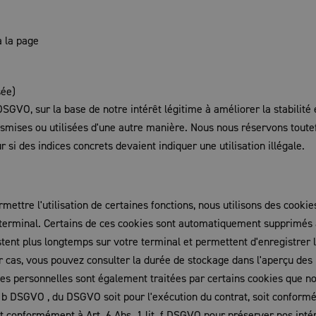
à la page
sée)
DSGVO, sur la base de notre intérêt légitime à améliorer la stabilité 
nsmises ou utilisées d'une autre manière. Nous nous réservons toutef
r si des indices concrets devaient indiquer une utilisation illégale.
mettre l'utilisation de certaines fonctions, nous utilisons des cookie
tre terminal. Certains de ces cookies sont automatiquement supprimés
stent plus longtemps sur votre terminal et permettent d'enregistrer 
r cas, vous pouvez consulter la durée de stockage dans l'aperçu des
es personnelles sont également traitées par certains cookies que n
it. b DSGVO , du DSGVO soit pour l'exécution du contrat, soit confor
it conformément à Art. 6 Abs. 1 lit. f DSGVO pour préserver nos inté