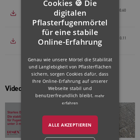
Cookies 🍪 Die
Rompox Fugensand NP
GERMAN
digitalen
(
PDF
,
0.60
MB
)
Produktdatenblatt
ENGLISH
Pflasterfugenmörtel
für eine stabile
FRENCH
Rompox Fugensand NP
(
PDF
,
0.11
Online-Erfahrung
FINNISH
MB
)
Ausschreibungstext
IRISH
Genau wie unsere Mörtel die Stabilität
NORWEGIAN
und Langlebigkeit von Pflasterflächen
HUNGARIAN
sichern, sorgen Cookies dafür, dass
Ihre Online-Erfahrung auf unserer
Videos
Webseite stabil und
benutzerfreundlich bleibt.
mehr
erfahren
ALLE AKZEPTIEREN