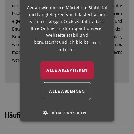
der Mittelpunkt unseres Anspruchs an qualitativ
Genau wie unsere Mörtel die Stabilität
NORWEGIAN
hochwertige und zuverlässige Produkte. Mit unserem
und Langlebigkeit von Pflasterflächen
HUNGARIAN
eigenen Labor und einer modernen Forschungs- und
sichern, sorgen Cookies dafür, dass
Ihre Online-Erfahrung auf unserer
Entwicklungsabteilung setzen wir Maßstäbe in der
Webseite stabil und
Branche. Hier entstehen richtungsweisenden Produkte,
benutzerfreundlich bleibt.
mehr
wie ROMPOX® - ECOFINE, die den Anforderungen des
erfahren
modernen Garten- und Landschaftsbaus gerecht
werden und gleichzeitig die Umwelt entlasten.
ALLE AKZEPTIEREN
ALLE ABLEHNEN
DETAILS ANZEIGEN
Häufig gestellte Fragen