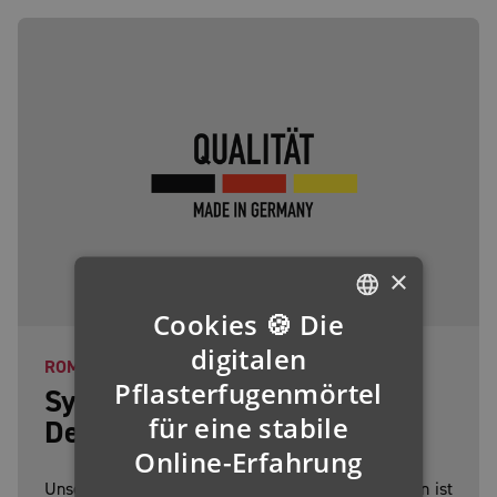
×
Cookies 🍪 Die
GERMAN
digitalen
ROMEX® MADE IN GERMANY
ENGLISH
Pflasterfugenmörtel
Systemlösungen aus
für eine stabile
FRENCH
Deutschland - seit 1989!
Online-Erfahrung
FINNISH
Unser Produktionsstandort in Meckenheim bei Bonn ist
IRISH