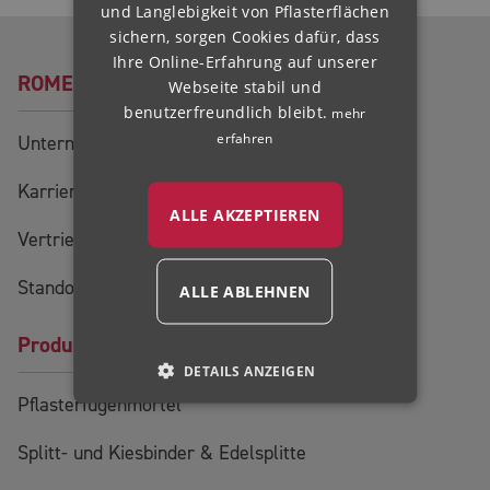
und Langlebigkeit von Pflasterflächen
HUNGARIAN
sichern, sorgen Cookies dafür, dass
Ihre Online-Erfahrung auf unserer
ROMEX®
Webseite stabil und
benutzerfreundlich bleibt.
mehr
erfahren
Unternehmen
Karriere
ALLE AKZEPTIEREN
Vertriebsteam
Standorte
ALLE ABLEHNEN
Produkte
DETAILS ANZEIGEN
Pflasterfugenmörtel
Splitt- und Kiesbinder & Edelsplitte