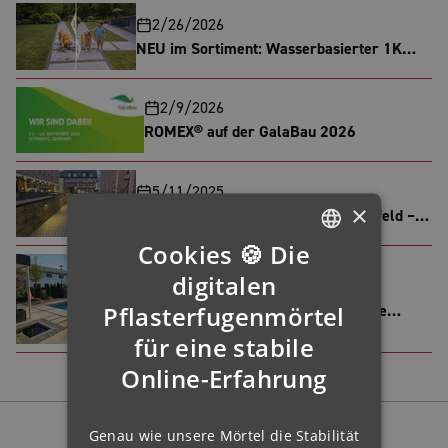
2/26/2026
NEU im Sortiment: Wasserbasierter 1K
Splitt- und Kiesbinder
2/9/2026
ROMEX® auf der GalaBau 2026
5/11/2025
×
Langzeitqualität im historischen Umfeld –
ROMEX® System RSG5 überzeugt im
Cookies 🍪 Die
Herzen Frankfurts
GERMAN
digitalen
3/20/2025
ENGLISH
Pflasterfugenmörtel
Eine feste Verbindung für keramische
Meisterwerke
für eine stabile
FRENCH
Online-Erfahrung
FINNISH
IRISH
Folgen Sie uns:
Genau wie unsere Mörtel die Stabilität
NORWEGIAN