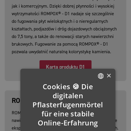
jak i komercyjnym. Dzięki dobrej płynności i wysokiej
wytrzymałości ROMPOX® - D1 nadaje się szczególnie
do fugowania płyt wielokątnych i o nieregularnych
kształtach, podjazdów i dróg dojazdowych obciążonych
do 7,5 tony, a także do renowacji starych nawierzchni
brukowych. Fugowanie za pomocą ROMPOX® - D1
pozwala uwydatnić naturalną kolorystykę kamienia.
Karta produktu D1
×
Cookies 🍪 Die
GERMAN
digitalen
ROMPOX® - D2000
ENGLISH
Pflasterfugenmörtel
für eine stabile
FRENCH
ROMPOX® - D2000 to zaprawa do spoinowania
nawierzchni przeznaczona do spoinowania intensywnie
Online-Erfahrung
FINNISH
eksploatowanych powierzchni w miejscach publicznych.
IRISH