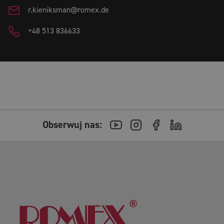
r.kieniksman@romex.de
+48 513 836633
Obserwuj nas: