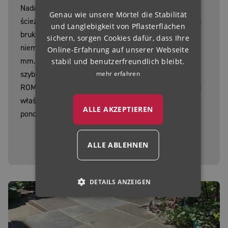
Nadaje się do nowego spoinowania placów, dróg i
Genau wie unsere Mörtel die Stabilität
NORWEGIAN
ścieżek, a także do renowacji istniejących nawierzchni
und Langlebigkeit von Pflasterflächen
brukowanych oraz jako zaprawa do rynien zgodnie z
HUNGARIAN
sichern, sorgen Cookies dafür, dass Ihre
niemieckimi przepisami, przy szerokości spoiny od 5
Online-Erfahrung auf unserer Webseite
mm. Na szczególną uwagę zasługuje możliwość
stabil und benutzerfreundlich bleibt.
szybkiego ponownego otwarcia ruchu po ułożeniu.
mehr erfahren
ROMPOX® - D2000 charakteryzuje się bardzo dobrymi
właściwościami aplikacyjnymi oraz umożliwia szybkie
ALLE AKZEPTIEREN
ponowne otwarcie dla ruchu.
Karta produktu D2000
ALLE ABLEHNEN
DETAILS ANZEIGEN