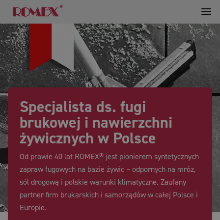
Specjalista ds. fugi
brukowej i nawierzchni
żywicznych w Polsce
Od prawie 40 lat ROMEX® jest pionierem syntetycznych
zapraw fugowych na bazie żywic – odpornych na mróz,
sól drogową i polskie warunki klimatyczne. Zaufany
partner firm brukarskich i samorządów w całej Polsce i
Europie.