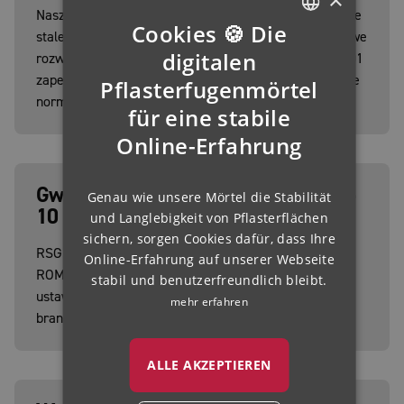
Nasze dedykowane laboratorium badawczo-rozwojowe
Cookies 🍪 Die
stale udoskonala istniejące produkty i opracowuje nowe
GERMAN
digitalen
rozwiązania. System zarządzania jakością wg ISO 9001
zapewnia, że każda partia spełnia nasze rygorystyczne
ENGLISH
Pflasterfugenmörtel
normy.
für eine stabile
FRENCH
Online-Erfahrung
FINNISH
IRISH
Gwarancja Systemowa ROMEX® – do
Genau wie unsere Mörtel die Stabilität
NORWEGIAN
10 lat
und Langlebigkeit von Pflasterflächen
HUNGARIAN
sichern, sorgen Cookies dafür, dass Ihre
RSG obejmuje profesjonalnie zainstalowane systemy
Online-Erfahrung auf unserer Webseite
ROMEX® przez okres do 10 lat – dwukrotność
stabil und benutzerfreundlich bleibt.
ustawowego okresu rękojmi i unikalna gwarancja w
mehr erfahren
branży brukarskiej.
ALLE AKZEPTIEREN