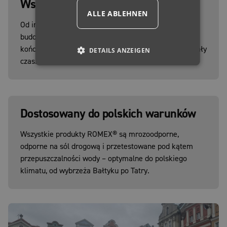
Wsparcie techniczne na budowie
ALLE ABLEHNEN
Od instalacji powierzchni próbnej i instruktażu na
budowie po pełne towarzyszenie projektowi i odbiór
końcowy – nasz zespół techniczny jest z Tobą przez cały
DETAILS ANZEIGEN
czas.
Dostosowany do polskich warunków
Wszystkie produkty ROMEX® są mrozoodporne,
odporne na sól drogową i przetestowane pod kątem
przepuszczalności wody – optymalne do polskiego
klimatu, od wybrzeża Bałtyku po Tatry.